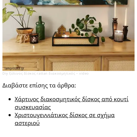
Diy ξύλινος δίσκος rattan διακοσμητικός – video
Διαβάστε επίσης τα άρθρα:
Χάρτινος διακοσμητικός δίσκος από κουτί
συσκευασίας
Χριστουγεννιάτικος δίσκος σε σχήμα
αστεριού