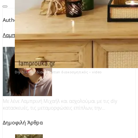
Author
Λαμπρινή Μιχαήλ
Diy ξύλινος δίσκος rattan διακοσμητικός – video
Με λένε Λαμπρινή Μιχαήλ και ασχολούμαι με τις diy
κατασκευές, τις μεταμορφώσεις επίπλων, την…
Δημοφιλή Άρθρα