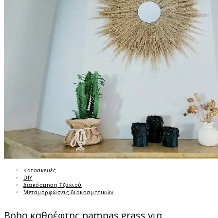
Κατασκευές
DIY
Διακόσμηση Τζακιού
Μεταμορφώσεις διακοσμητικών
Boho καθρέφτης pampas grass για