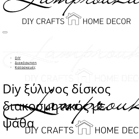
DIY
Διακόσμηση
Κατασκευές
Diy ξύλινος δίσκος
διακοσμητικός με
ψάθα