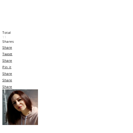
Total
11
Shares
Share
Tweet
Share
Pin it
Share
Share
Share