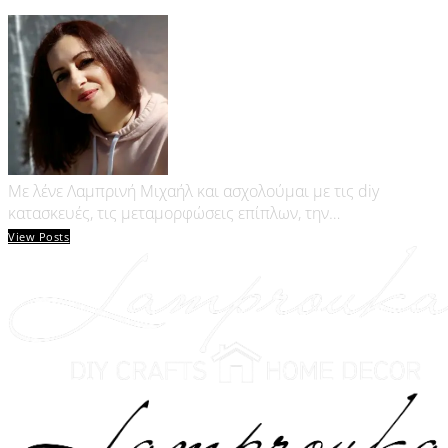
Με λένε Λαμπρινή Μιχαήλ και ασχολούμαι με τις diy
κατασκευές, τις μεταμορφώσεις επίπλων, την…
View Posts