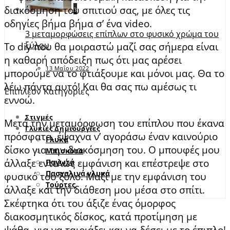
διακόσμηση του σπιτιού σας, με όλες τις
3
οδηγίες βήμα βήμα σ’ ένα video.
3 μεταμορφώσεις επίπλων στο φυσικό χρώμα του
ξύλου
Το diy που θα μοιραστώ μαζί σας σήμερα είναι
η καθαρή απόδειξη πως ότι μας αρέσει
13 Μαΐου 2022
μπορούμε να το φτιάξουμε και μόνοι μας. Θα το
λέω πάντα αυτό! Και θα σας πω αμέσως τι
Επιπλέον Κατηγορίες
εννοώ.
Στιγμές
Μετά την μεταμόρφωση του επίπλου που έκανα
Γλυκιές Δημιουργίες
πρόσφατα, έψαχνα ν’ αγοράσω έναν καινούριο
Γλυκά
δίσκο για την διακόσμηση του. Ο μπουφές μου
Μπισκότα
άλλαξε εντελώς εμφάνιση και επέστρεψε στο
Παγωτά
Πασχαλινά γλυκά
φυσικό του ξύλο. Mαζί με την εμφάνιση του
Τούρτες
άλλαξε και την διάθεση μου μέσα στο σπίτι.
Σκέφτηκα ότι του άξιζε ένας όμορφος
διακοσμητικός δίσκος, κατά προτίμηση με