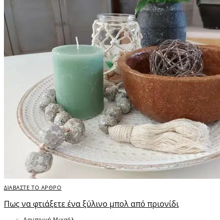
ΔΙΑΒΑΣΤΕ ΤΟ ΑΡΘΡΟ
Πως να φτιάξετε ένα ξύλινο μπολ από πριονίδι
Λαμπρινή Μιχαήλ