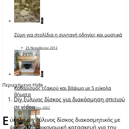
1
Ζύμη για στολίδια η συνταγή οδηγίες και μυστικά
25 Νοεμβρίου 2012
2
Περιεχόμενο
Hide
Καθαρισμός τζακιού και βάψιμο με 5 εύκολα
βήματα
Diy ξύλινος δίσκος για διακόσμηση σπιτιού
σε video
16 Μαΐου 2022
Ε
ύκολο diy ξύλινος δίσκος διακοσμητικός με
ψάθα. Μια οικονομική κατασκευή για την