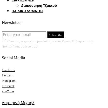
ΔΙΑΚΟΣΜΗΣΗ
Διακόσμηση Τζακιού
ΠΑΙΔΙΚΟ ΔΩΜΑΤΙΟ
Newsletter
Subscribe
Κάνοντας εγγραφή συμφωνείτε με τους Όρους Χρήσης και την
Πολιτική Απορρήτου μας.
Social Media
Facebook
Twitter
Instagram
Pinterest
YouTube
Λαμπρινή Μιχαήλ