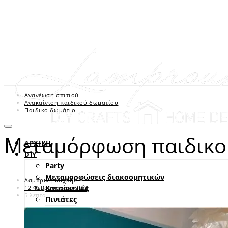
Ανανέωση σπιτιού
Ανακαίνιση παιδικού δωματίου
Παιδικό δωμάτιο
Μεταμόρφωση παιδικού
ΑΡΧΙΚΗ
DIY
Party
Μεταμορφώσεις διακοσμητικών
Λαμπρινή Μιχαήλ
Κατασκευές
12 Φεβρουαρίου 2021
5 λεπτά
Πινιάτες
Ραπτική
Πασχαλινά DIY