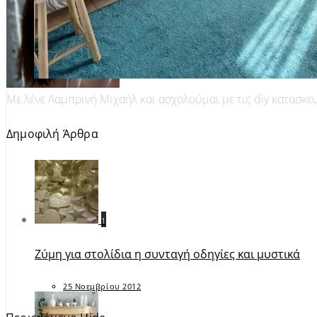
Με λένε Λαμπρινή Μιχαήλ και ασχολούμαι με τις diy κατασκε
Δημοφιλή Άρθρα
1
Ζύμη για στολίδια η συνταγή οδηγίες και μυστικά
25 Νοεμβρίου 2012