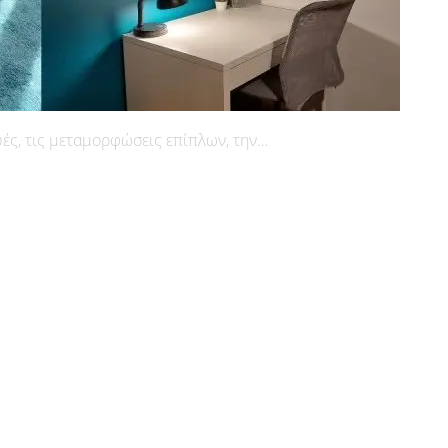
υές, τις μεταμορφώσεις επίπλων, την…