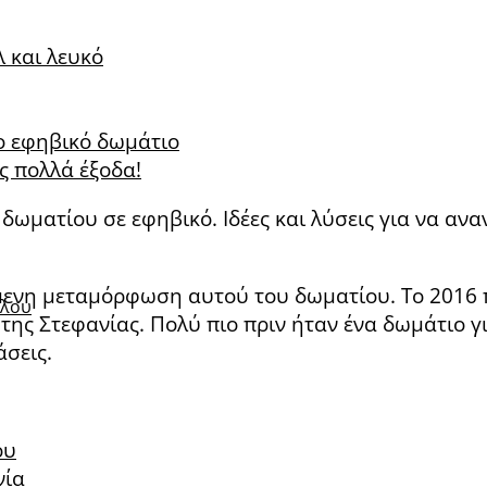
 και λευκό
το εφηβικό δωμάτιο
 πολλά έξοδα!
ωματίου σε εφηβικό. Ιδέες και λύσεις για να αναν
ενη μεταμόρφωση αυτού του δωματίου. Το 2016 πρ
ύλου
της Στεφανίας. Πολύ πιο πριν ήταν ένα δωμάτιο γ
σεις.
ου
νία