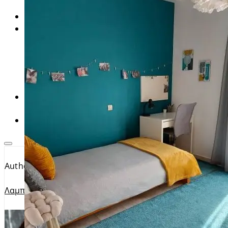
Χριστουγεννιάτικα DIY
ΜΕΤΑΜΟΡΦΩΣΕΙΣ ΕΠΙΠΛΩΝ
ΑΝΑΝΕΩΣΗ ΣΠΙΤΙΟΥ
Ανακαίνιση εξοχικού
Ανακαίνιση παιδικού δωματίου
Ανανέωση μπάνιου
Μεταμόρφωση μπαλκονιού
Φοιτητικό Σπίτι
ΔΙΑΚΟΣΜΗΣΗ
Διακόσμηση Τζακιού
ΠΑΙΔΙΚΟ ΔΩΜΑΤΙΟ
Author
Λαμπρινή Μιχαήλ