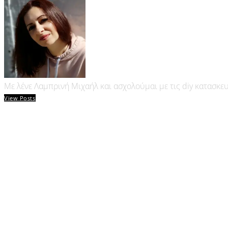
Με λένε Λαμπρινή Μιχαήλ και ασχολούμαι με τις diy κατασκε
View Posts